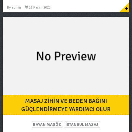
+
By
admin
11 Kasım 2023
MASAJ ZIHIN VE BEDEN BAĞINI
GÜÇLENDIRMEYE YARDIMCI OLUR
BAYAN MASÖZ
,
ISTANBUL MASAJ