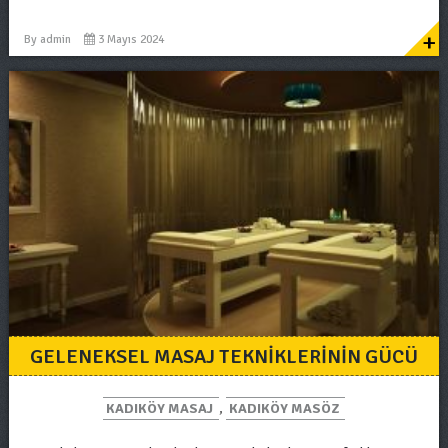
+
By
admin
3 Mayıs 2024
GELENEKSEL MASAJ TEKNIKLERININ GÜCÜ
KADIKÖY MASAJ
,
KADIKÖY MASÖZ