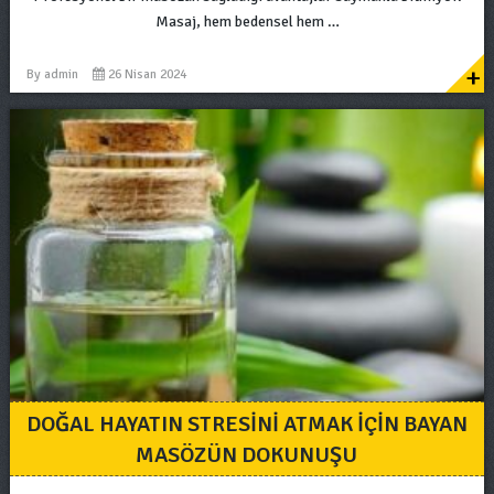
Masaj, hem bedensel hem …
+
By
admin
26 Nisan 2024
DOĞAL HAYATIN STRESINI ATMAK İÇIN BAYAN
MASÖZÜN DOKUNUŞU