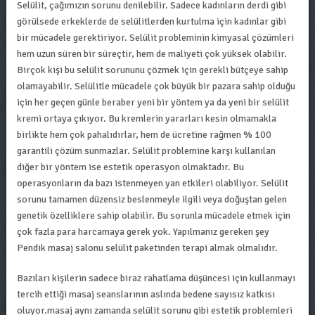
Selülit, çağımızın sorunu denilebilir. Sadece kadınların derdi gibi
görülsede erkeklerde de selülitlerden kurtulma için kadınlar gibi
bir mücadele gerektiriyor. Selülit probleminin kimyasal çözümleri
hem uzun süren bir süreçtir, hem de maliyeti çok yüksek olabilir.
Birçok kişi bu selülit sorununu çözmek için gerekli bütçeye sahip
olamayabilir. Selülitle mücadele çok büyük bir pazara sahip olduğu
için her geçen günle beraber yeni bir yöntem ya da yeni bir selülit
kremi ​​ortaya çıkıyor. Bu kremlerin yararları kesin olmamakla
birlikte hem çok pahalıdırlar, hem de ücretine rağmen % 100
garantili çözüm sunmazlar. Selülit problemine karşı kullanılan
diğer bir yöntem ise estetik operasyon olmaktadır. Bu
operasyonların da bazı istenmeyen yan etkileri olabiliyor. Selülit
sorunu tamamen düzensiz beslenmeyle ilgili veya doğuştan gelen
genetik özelliklere sahip olabilir. Bu sorunla mücadele etmek için
çok fazla para harcamaya gerek yok. Yapılmanız gereken şey
Pendik masaj salonu selülit paketinden terapi almak olmalıdır.
Bazıları kişilerin sadece biraz rahatlama düşüncesi için kullanmayı
tercih ettiği masaj seanslarının aslında bedene sayısız katkısı
oluyor.masaj aynı zamanda selülit sorunu gibi estetik problemleri