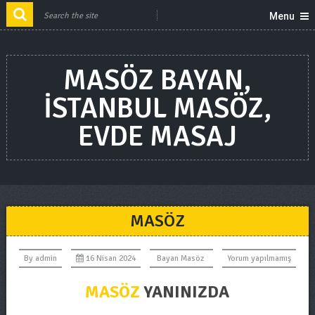
Menu
MASÖZ BAYAN,
ISTANBUL MASÖZ,
EVDE MASAJ
MASÖZ
By
admin
16 Nisan 2024
Bayan Masöz
Yorum yapılmamış
MASÖZ
YANINIZDA