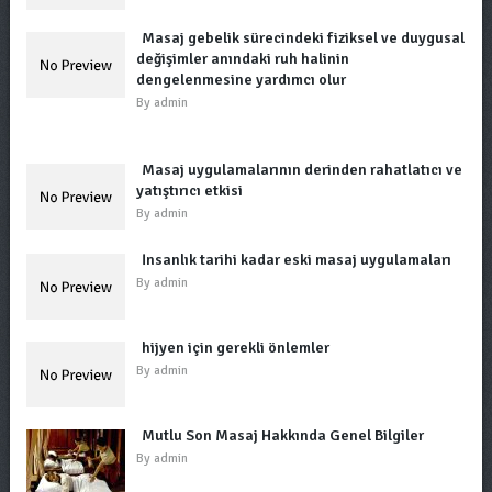
Masaj gebelik sürecindeki fiziksel ve duygusal
değişimler anındaki ruh halinin
dengelenmesine yardımcı olur
By
admin
Masaj uygulamalarının derinden rahatlatıcı ve
yatıştırıcı etkisi
By
admin
İnsanlık tarihi kadar eski masaj uygulamaları
By
admin
hijyen için gerekli önlemler
By
admin
Mutlu Son Masaj Hakkında Genel Bilgiler
By
admin