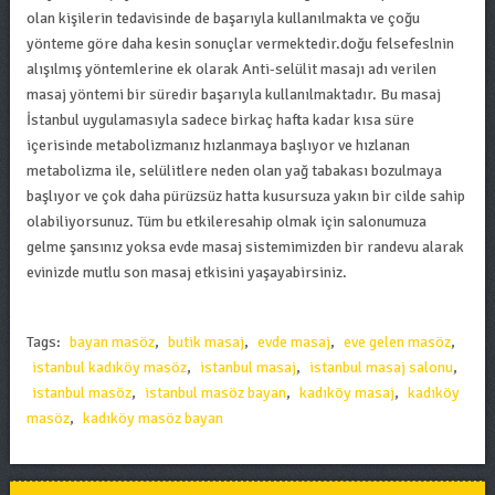
olan kişilerin tedavisinde de başarıyla kullanılmakta ve çoğu
yönteme göre daha kesin sonuçlar vermektedir.doğu felsefeslnin
alışılmış yöntemlerine ek olarak Anti-selülit masajı adı verilen
masaj yöntemi bir süredir başarıyla kullanılmaktadır. Bu masaj
İstanbul uygulamasıyla sadece birkaç hafta kadar kısa süre
içerisinde metabolizmanız hızlanmaya başlıyor ve hızlanan
metabolizma ile, selülitlere neden olan yağ tabakası bozulmaya
başlıyor ve çok daha pürüzsüz hatta kusursuza yakın bir cilde sahip
olabiliyorsunuz. Tüm bu etkileresahip olmak için salonumuza
gelme şansınız yoksa evde masaj sistemimizden bir randevu alarak
evinizde mutlu son masaj etkisini yaşayabirsiniz.
Tags:
bayan masöz
,
butik masaj
,
evde masaj
,
eve gelen masöz
,
istanbul kadıköy masöz
,
istanbul masaj
,
istanbul masaj salonu
,
istanbul masöz
,
istanbul masöz bayan
,
kadıköy masaj
,
kadıköy
masöz
,
kadıköy masöz bayan