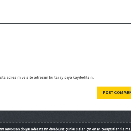
ta adresim ve site adresim bu tarayıcıya kaydedilsin.
arıyorsan doğru adrestesin diyebiliriz çünkü sizler için en iyi terapistleri ile masa