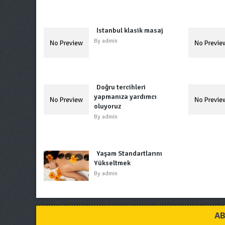
İstanbul klasik masaj
By
admin
Doğru tercihleri
yapmanıza yardımcı
oluyoruz
By
admin
Yaşam Standartlarını
Yükseltmek
By
admin
AB