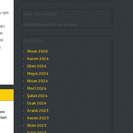
 işin
Son Yorumlar
Görüntülenecek bir yorum yok.
dır
ün
Arşivler
ol
j
Nisan 2026
Kasım 2024
Ekim 2024
Mayıs 2024
Nisan 2024
Mart 2024
Şubat 2024
Ocak 2024
Aralık 2023
nın
ları
Kasım 2023
Ekim 2023
Eylül 2023