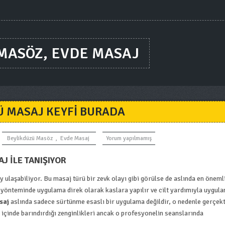
 MASÖZ, EVDE MASAJ
Ü MASAJ KEYFI BURADA
Beylikdüzü Masöz
,
Evde Masaj
Yorum yapılmamış
 İLE TANIŞIYOR
 ulaşabiliyor. Bu masaj türü bir zevk olayı gibi görülse de aslında en öneml
aj yönteminde uygulama direk olarak kaslara yapılır ve cilt yardımıyla uygul
saj
aslında sadece sürtünme esaslı bir uygulama değildir, o nedenle gerçek
içinde barındırdığı zenginlikleri ancak o profesyonelin seanslarında