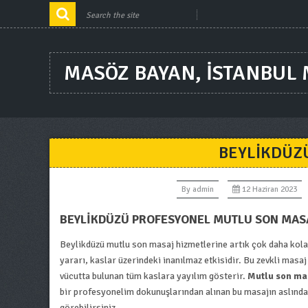
MASÖZ BAYAN, ISTANBUL
BEYLIKDÜZ
By
admin
12 Haziran 2023
BEYLIKDÜZÜ PROFESYONEL MUTLU SON MASAJ
Beylikdüzü mutlu son masaj hizmetlerine artık çok daha kolay
yararı, kaslar üzerindeki inanılmaz etkisidir. Bu zevkli mas
vücutta bulunan tüm kaslara yayılım gösterir.
Mutlu son ma
bir profesyonelim dokunuşlarından alınan bu masajın aslında 
görebilirsiniz.