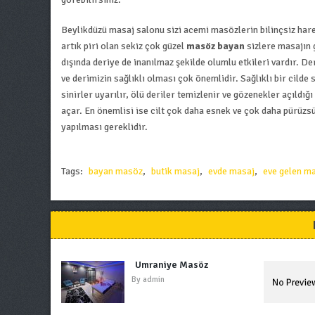
Beylikdüzü masaj salonu sizi acemi masözlerin bilinçsiz har
artık piri olan sekiz çok güzel
masöz bayan
sizlere masajın 
dışında deriye de inanılmaz şekilde olumlu etkileri vardır. 
ve derimizin sağlıklı olması çok önemlidir. Sağlıklı bir cilde 
sinirler uyarılır, ölü deriler temizlenir ve gözenekler açıldı
açar. En önemlisi ise cilt çok daha esnek ve çok daha pürüzs
yapılması gereklidir.
Tags:
bayan masöz
,
butik masaj
,
evde masaj
,
eve gelen m
Ümraniye Masöz
By
admin