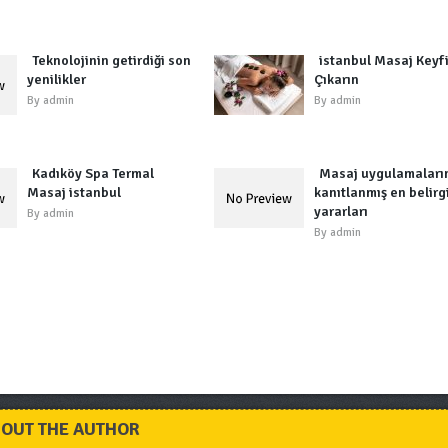
Teknolojinin getirdiği son
istanbul Masaj Keyf
yenilikler
Çıkarın
By
admin
By
admin
Kadıköy Spa Termal
Masaj uygulamaları
Masaj istanbul
kanıtlanmış en belirg
yararları
By
admin
By
admin
OUT THE AUTHOR