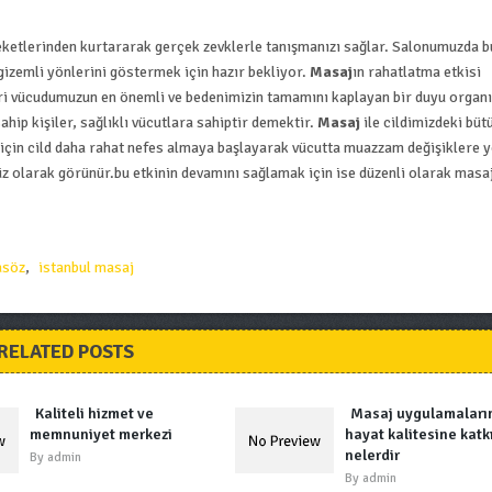
eketlerinden kurtararak gerçek zevklerle tanışmanızı sağlar. Salonumuzda bu
gizemli yönlerini göstermek için hazır bekliyor.
Masaj
ın rahatlatma etkisi
Deri vücudumuzun en önemli ve bedenimizin tamamını kaplayan bir duyu organı
sahip kişiler, sağlıklı vücutlara sahiptir demektir.
Masaj
ile cildimizdeki büt
ğı için cild daha rahat nefes almaya başlayarak vücutta muazzam değişiklere y
üz olarak görünür.bu etkinin devamını sağlamak için ise düzenli olarak masa
asöz
,
istanbul masaj
RELATED POSTS
Kaliteli hizmet ve
Masaj uygulamaları
memnuniyet merkezi
hayat kalitesine katkı
nelerdir
By
admin
By
admin