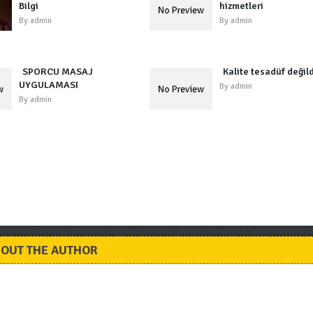
Bilgi
hizmetleri
By
admin
By
admin
SPORCU MASAJ
Kalite tesadüf değild
UYGULAMASI
By
admin
By
admin
OUT THE AUTHOR