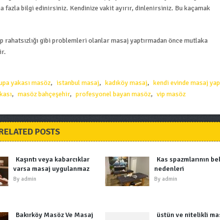
 fazla bilgi edinirsiniz. Kendinize vakit ayırır, dinlenirsiniz. Bu kaçamak
alp rahatsızlığı gibi problemleri olanlar masaj yaptırmadan önce mutlaka
r.
rupa yakası masöz
,
istanbul masaj
,
kadıköy masaj
,
kendi evinde masaj ya
kası
,
masöz bahçeşehir
,
profesyonel bayan masöz
,
vip masöz
RELATED POSTS
Kaşıntı veya kabarcıklar
Kas spazmlarının beli
varsa masaj uygulanmaz
nedenleri
By
admin
By
admin
Bakırköy Masöz Ve Masaj
üstün ve nitelikli ma