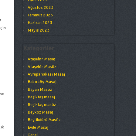
Ağustos 2023
Temmuz 2023
j
Haziran 2023
için
Mayıs 2023
Kategoriler
Ataşehir Masaj
Ataşehir Masöz
Avrupa Yakası Masaj
Bakırköy Masaj
Bayan Masöz
ene
Beşiktaş masaj
Beşiktaş masöz
Beykoz Masaj
Beylikdüzü Masöz
lik
Evde Masaj
Genel