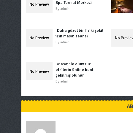
Spa Termal Merkezi
By
admin
Daha güzel bir fiziki şekil
için masaj seansı
By
admin
Masaj ile olumsuz
etkilerin önüne bent
çekilmiş olunur
By
admin
AB