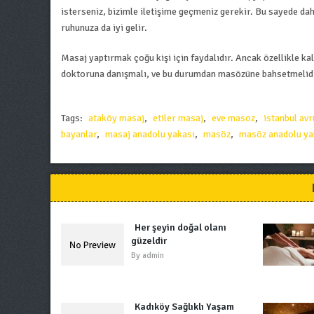
isterseniz, bizimle iletişime geçmeniz gerekir. Bu sayede daha
ruhunuza da iyi gelir.
Masaj yaptırmak çoğu kişi için faydalıdır. Ancak özellikle k
doktoruna danışmalı, ve bu durumdan masözüne bahsetmelidi
Tags:
ataköy masaj
,
etiler masaj
,
eve masoz
,
istanbul av
bayanlar
,
masaj anadolu yakası
,
masöz
,
masöz anadolu ya
Her şeyin doğal olanı
güzeldir
By
admin
Kadıköy Sağlıklı Yaşam