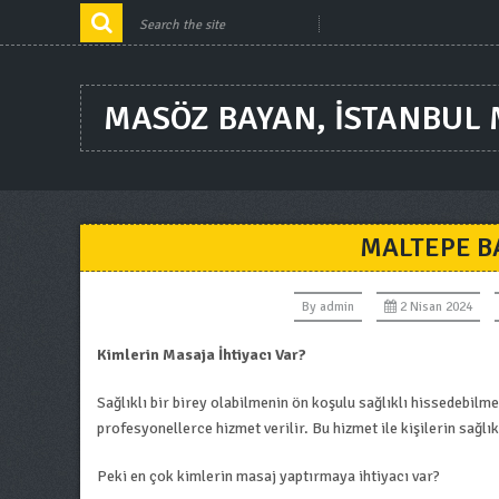
MASÖZ BAYAN, ISTANBUL
MALTEPE B
By
admin
2 Nisan 2024
Kimlerin Masaja İhtiyacı Var?
Sağlıklı bir birey olabilmenin ön koşulu sağlıklı hissedebil
profesyonellerce hizmet verilir. Bu hizmet ile kişilerin sağlı
Peki en çok kimlerin masaj yaptırmaya ihtiyacı var?