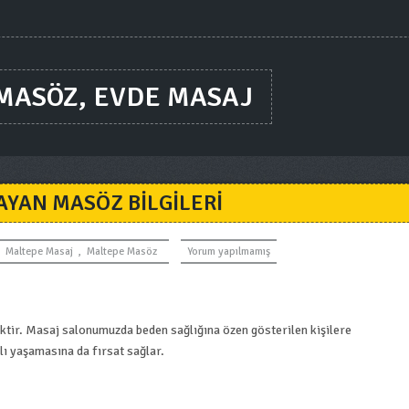
 MASÖZ, EVDE MASAJ
AYAN MASÖZ BILGILERI
Maltepe Masaj
,
Maltepe Masöz
Yorum yapılmamış
mektir. Masaj salonumuzda beden sağlığına özen gösterilen kişilere
klı yaşamasına da fırsat sağlar.