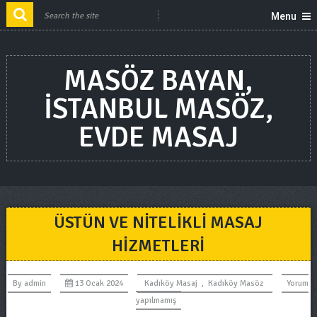
Menu
MASÖZ BAYAN,
ISTANBUL MASÖZ,
EVDE MASAJ
ÜSTÜN VE NITELIKLI MASAJ
HIZMETLERI
By
admin
13 Ocak 2024
Kadıköy Masaj
,
Kadıköy Masöz
Yorum
yapılmamış