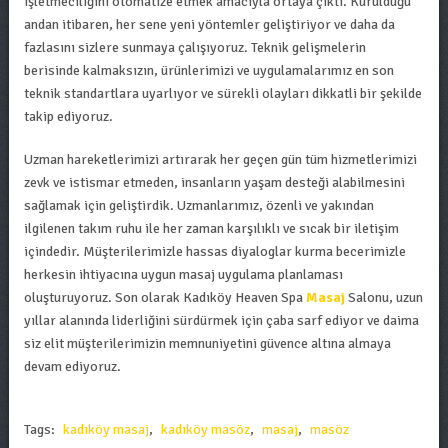
işletmeciliğini otomatize etmek amacıyla ortaya çıktı. Kurulduğu
andan itibaren, her sene yeni yöntemler geliştiriyor ve daha da
fazlasını sizlere sunmaya çalışıyoruz. Teknik gelişmelerin
berisinde kalmaksızın, ürünlerimizi ve uygulamalarımız en son
teknik standartlara uyarlıyor ve sürekli olayları dikkatli bir şekilde
takip ediyoruz.
Uzman hareketlerimizi artırarak her geçen gün tüm hizmetlerimizi
zevk ve istismar etmeden, insanların yaşam desteği alabilmesini
sağlamak için geliştirdik. Uzmanlarımız, özenli ve yakından
ilgilenen takım ruhu ile her zaman karşılıklı ve sıcak bir iletişim
içindedir. Müşterilerimizle hassas diyaloglar kurma becerimizle
herkesin ihtiyacına uygun masaj uygulama planlaması
oluşturuyoruz. Son olarak Kadıköy Heaven Spa
Masaj
Salonu, uzun
yıllar alanında liderliğini sürdürmek için çaba sarf ediyor ve daima
siz elit müşterilerimizin memnuniyetini güvence altına almaya
devam ediyoruz.
Tags:
kadıköy masaj
,
kadıköy masöz
,
masaj
,
masöz