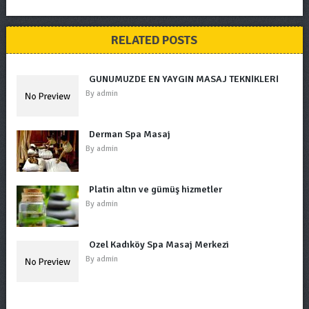
RELATED POSTS
GÜNÜMÜZDE EN YAYGIN MASAJ TEKNİKLERİ
By
admin
Derman Spa Masaj
By
admin
Platin altın ve gümüş hizmetler
By
admin
Özel Kadıköy Spa Masaj Merkezi
By
admin