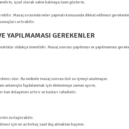
nlendirin, içsel olarak sakin kalmaya özen gösterin.
etirebilir. Masaj sırasında neler yapmalı konusunda dikkat edilmesi gerekenle
onuçları artırabilir.
VE YAPILMAMASI GEREKENLER
 noktalar oldukça önemlidir. Masaj sonrası yapılması ve yapılmaması gerek
rdımcı olur. Bu nedenle masaj sonrası bol su içmeyi unutmayın.
am anlamıyla faydalanmak için dinlenmeye zaman ayırın.
 kan dolaşımını artırır ve kasları rahatlatır.
imi zorlaştırabilir.
mesi için en az birkaç saat duş almaktan kaçının.