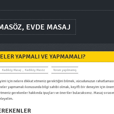
 MASÖZ, EVDE MASAJ
NELER YAPMALI VE YAPMAMALI?
Kadıköy Masaj
,
Kadıköy Masöz
Yorum yapılmamış
eyimi için nelere dikkat etmeniz gerektiğini bilmek, vücudunuzun rahatlaması
neler yapmamalı konusunda bilgi sahibi olmak, keyifli bir deneyim için önem
tmeniz gerekenler hakkında ipuçları ve öneriler bulacaksınız. Masaj sırası
eleyelim.
GEREKENLER