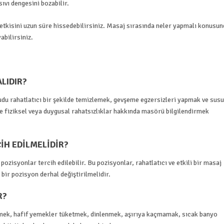
ıvı dengesini bozabilir.
tkisini uzun süre hissedebilirsiniz. Masaj sırasında neler yapmalı konusun
abilirsiniz.
LIDIR?
du rahatlatıcı bir şekilde temizlemek, gevşeme egzersizleri yapmak ve susu
fiziksel veya duygusal rahatsızlıklar hakkında masörü bilgilendirmek
IH EDILMELIDIR?
ozisyonlar tercih edilebilir. Bu pozisyonlar, rahatlatıcı ve etkili bir masaj
bir pozisyon derhal değiştirilmelidir.
R?
çmek, hafif yemekler tüketmek, dinlenmek, aşırıya kaçmamak, sıcak banyo