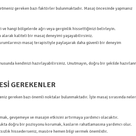
at etmeniz gereken bazı faktörler bulunmaktadır. Masaj öncesinde yapmanız
i ve hangi bölgelerde ağrı veya gerginlik hissettiğinizi belirleyin.
larak kaliteli bir masaj deneyimi yaşayabilirsiniz.
 durumlarınızı masaj terapistiyle paylaşarak daha güvenli bir deneyim
usunda kendinizi hazırlayabilirsiniz. Unutmayın, doğru bir şekilde hazırla
MESI GEREKENLER
meniz gereken bazı önemli noktalar bulunmaktadır. İşte masaj sırasında neler
almak, gevşemeye ve masajın etkisini artırmaya yardımcı olacaktır.
ukta doğru bir pozisyonu korumak, kasların rahatlamasına yardımcı olur.
tsızlık hissederseniz, masöre hemen bilgi vermek önemlidir.