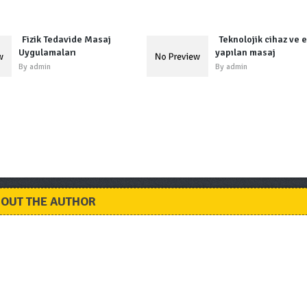
Fizik Tedavide Masaj
Teknolojik cihaz ve e
Uygulamaları
yapılan masaj
By
admin
By
admin
OUT THE AUTHOR