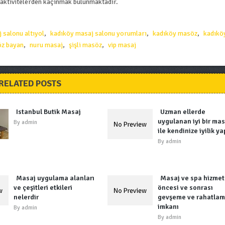
ktivitelerden kaçınmak bulunmaktadır.
 salonu altıyol
,
kadıköy masaj salonu yorumları
,
kadıköy masöz
,
kadıkö
z bayan
,
nuru masaj
,
şişli masöz
,
vip masaj
RELATED POSTS
Istanbul Butik Masaj
Uzman ellerde
uygulanan iyi bir mas
By
admin
ile kendinize iyilik ya
By
admin
Masaj uygulama alanları
Masaj ve spa hizmet
ve çeşitleri etkileri
öncesi ve sonrası
nelerdir
gevşeme ve rahatla
imkanı
By
admin
By
admin