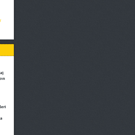
y
aj
pın
leri
ma