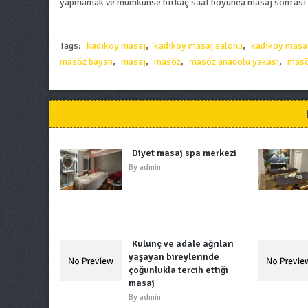
yapmamak ve mümkünse birkaç saat boyunca masaj sonrası a
Tags:
kadıköy masaj
,
kadıköy masaj salonu
,
kadıköy masaj
masöz bayan
,
masaj
,
masöz
,
masöz anadolu yakası
,
masö
Diyet masaj spa merkezi
By
admin
Kulunç ve adale ağrıları
yaşayan bireylerinde
çoğunlukla tercih ettiği
masaj
By
admin