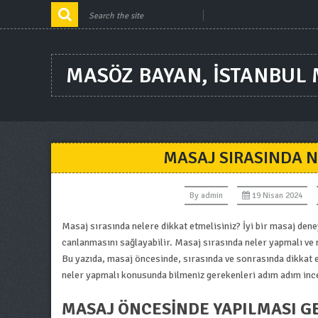
MASÖZ BAYAN, ISTANBUL
MASAJ SIRASINDA 
By
admin
19 Nisan 2024
Masaj sırasında nelere dikkat etmelisiniz? İyi bir masaj den
canlanmasını sağlayabilir. Masaj sırasında neler yapmalı ve 
Bu yazıda, masaj öncesinde, sırasında ve sonrasında dikkat e
neler yapmalı konusunda bilmeniz gerekenleri adım adım inc
MASAJ ÖNCESINDE YAPILMASI 