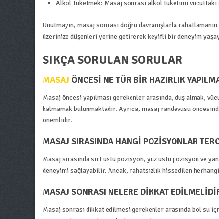
Alkol Tüketmek: Masaj sonrası alkol tüketimi vücuttaki s
Unutmayın, masaj sonrası doğru davranışlarla rahatlamanın e
üzerinize düşenleri yerine getirerek keyifli bir deneyim yaşay
SIKÇA SORULAN SORULAR
MASAJ
ÖNCESI NE TÜR BIR HAZIRLIK YAPILMA
Masaj öncesi yapılması gerekenler arasında, duş almak, vücu
kalmamak bulunmaktadır. Ayrıca, masaj randevusu öncesinde 
önemlidir.
MASAJ SIRASINDA HANGI POZISYONLAR TERC
Masaj sırasında sırt üstü pozisyon, yüz üstü pozisyon ve yan p
deneyimi sağlayabilir. Ancak, rahatsızlık hissedilen herhangi 
MASAJ SONRASI NELERE DIKKAT EDILMELIDI
Masaj sonrası dikkat edilmesi gerekenler arasında bol su i