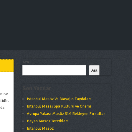
Ara
Ara
Son Yazılar
nı ve
Istanbul Masöz Ve Masajın Faydaları
lidir.
Istanbul Masaj Spa Kültürü ve Önemi
nda
Avrupa Yakası Masöz Sizi Bekleyen Fırsatlar
Bayan Masöz Tercihleri
Istanbul Masöz