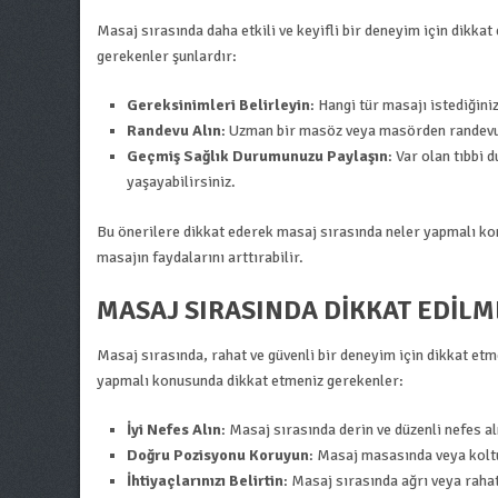
Masaj sırasında daha etkili ve keyifli bir deneyim için dikk
gerekenler şunlardır:
Gereksinimleri Belirleyin
: Hangi tür masajı istediğiniz
Randevu Alın
: Uzman bir masöz veya masörden randevu a
Geçmiş Sağlık Durumunuzu Paylaşın
: Var olan tıbbi
yaşayabilirsiniz.
Bu önerilere dikkat ederek masaj sırasında neler yapmalı kon
masajın faydalarını arttırabilir.
MASAJ SIRASINDA DIKKAT EDIL
Masaj sırasında, rahat ve güvenli bir deneyim için dikkat et
yapmalı konusunda dikkat etmeniz gerekenler:
İyi Nefes Alın
: Masaj sırasında derin ve düzenli nefes 
Doğru Pozisyonu Koruyun
: Masaj masasında veya kolt
İhtiyaçlarınızı Belirtin
: Masaj sırasında ağrı veya raha