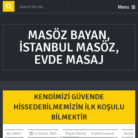
Menu
MASÖZ BAYAN,
ISTANBUL MASÖZ,
EVDE MASAJ
KENDIMIZI GÜVENDE
HISSEDEBILMEMIZIN ILK KOŞULU
BILMEKTIR
By
admin
12 Kasım 2023
Bayan Masöz
,
istanbul masaj
Yorum