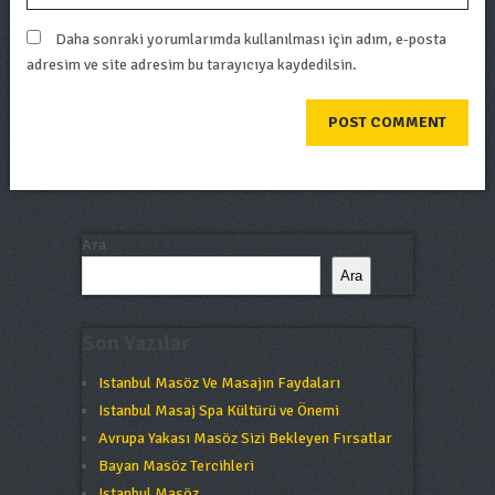
Daha sonraki yorumlarımda kullanılması için adım, e-posta
adresim ve site adresim bu tarayıcıya kaydedilsin.
Ara
Ara
Son Yazılar
Istanbul Masöz Ve Masajın Faydaları
Istanbul Masaj Spa Kültürü ve Önemi
Avrupa Yakası Masöz Sizi Bekleyen Fırsatlar
Bayan Masöz Tercihleri
Istanbul Masöz