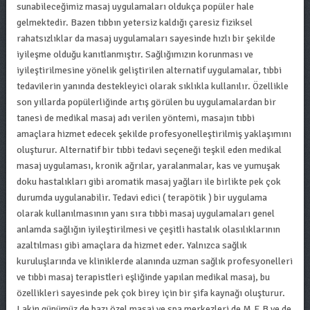
sunabileceğimiz masaj uygulamaları oldukça popüler hale
gelmektedir. Bazen tıbbın yetersiz kaldığı çaresiz fiziksel
rahatsızlıklar da masaj uygulamaları sayesinde hızlı bir şekilde
iyileşme olduğu kanıtlanmıştır. Sağlığımızın korunması ve
iyileştirilmesine yönelik geliştirilen alternatif uygulamalar, tıbbi
tedavilerin yanında destekleyici olarak sıklıkla kullanılır. Özellikle
son yıllarda popülerliğinde artış görülen bu uygulamalardan bir
tanesi de medikal masaj adı verilen yöntemi, masajın tıbbi
amaçlara hizmet edecek şekilde profesyonelleştirilmiş yaklaşımını
oluşturur. Alternatif bir tıbbi tedavi seçeneği teşkil eden medikal
masaj uygulaması, kronik ağrılar, yaralanmalar, kas ve yumuşak
doku hastalıkları gibi aromatik masaj yağları ile birlikte pek çok
durumda uygulanabilir. Tedavi edici ( terapötik ) bir uygulama
olarak kullanılmasının yanı sıra tıbbi masaj uygulamaları genel
anlamda sağlığın iyileştirilmesi ve çeşitli hastalık olasılıklarının
azaltılması gibi amaçlara da hizmet eder. Yalnızca sağlık
kuruluşlarında ve kliniklerde alanında uzman sağlık profesyonelleri
ve tıbbi masaj terapistleri eşliğinde yapılan medikal masaj, bu
özellikleri sayesinde pek çok birey için bir şifa kaynağı oluşturur.
Lakin günümüz de bazı özel masaj ve spa merkezleri de M.E.B ve de