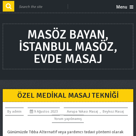
Menu
MASÖZ BAYAN,
ISTANBUL MASÖZ,
EVDE MASAJ
ÖZEL MEDIKAL MASAJ TEKNIĞI
By
admin
9 Ağustos 2023
Avrupa Yakası Masaj
,
Beykoz Masaj
Yorum yapılmamış
Günümüzde Tıbba Alternatif veya yardımcı tedavi yöntemi olarak