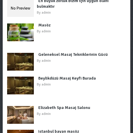
En büyük zorluk bizim için uygun olanı
bulmaktır
By
admin
Masöz
By
admin
Geleneksel Masaj Tekniklerinin Gücü
By
admin
Beylikdüzü Masaj Keyfi Burada
By
admin
Elizabeth Spa Masaj Salonu
By
admin
istanbul bayan masöz