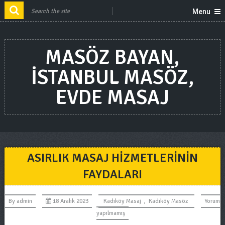
Menu
MASÖZ BAYAN,
ISTANBUL MASÖZ,
EVDE MASAJ
ASIRLIK MASAJ HIZMETLERININ
FAYDALARI
By
admin
18 Aralık 2023
Kadıköy Masaj
,
Kadıköy Masöz
Yorum
yapılmamış