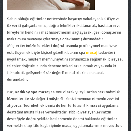
Sahip olduğu eğitimler neticesinde başarıyı yakalayan kalifiye ve
öz verili çalışanlarımız, doğru teknikleri kullanarak, hastaların ve
bireylerin kendini rahat hissetmesini sağlayarak, geri dönüşlerini
maksimum seviyeye çıkarmaya odaklanmış durumdadır.
Müşterilerimizin istekleri doğrultusunda profesyonel masöz ve
estetisyen ekibiyle kişisel güzellik bakım spa
masaj
tedavileri
uygulamak, müşteri memnuniyetini sorunsuzca sağlamak, bireysel
talepler doğrultusunda deneme imkanları sunmak ve yakında ki
teknolojik gelişmeleri siz değerli misafirlerine sunacak
durumdadır.
Biz,
Kadıköy spa masaj
salonu olarak yüzyıllardan beri tadımlık
hizmetler ile siz değerli müşterilerimizi memnun etmenin zevkini
alıyoruz. Tecrübeli ekibimiz ile her türlü asırlık
masaj
uygulama
desteğini müşterilere vermektedir. Tıbbi diyetisyenlerimizin
desteğiyle doğru şekilde beslenmenin önemi hakkında eğitimler
vermekte olup kilo kaybı içinde masaj uygulamalarımız mevcuttur.