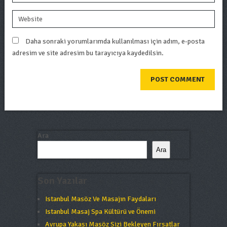
Daha sonraki yorumlarımda kullanılması için adım, e-posta
adresim ve site adresim bu tarayıcıya kaydedilsin.
Ara
Ara
Son Yazılar
Istanbul Masöz Ve Masajın Faydaları
Istanbul Masaj Spa Kültürü ve Önemi
Avrupa Yakası Masöz Sizi Bekleyen Fırsatlar