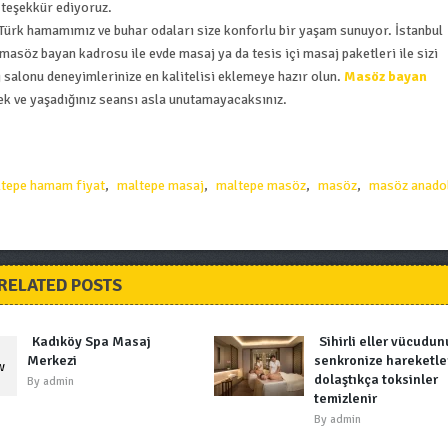
teşekkür ediyoruz.
 Türk hamamımız ve buhar odaları size konforlu bir yaşam sunuyor. İstanbul
masöz bayan kadrosu ile evde masaj ya da tesis içi masaj paketleri ile sizi
j salonu deneyimlerinize en kalitelisi eklemeye hazır olun.
Masöz bayan
ecek ve yaşadığınız seansı asla unutamayacaksınız.
tepe hamam fiyat
,
maltepe masaj
,
maltepe masöz
,
masöz
,
masöz anado
RELATED POSTS
Kadıköy Spa Masaj
Sihirli eller vücudu
Merkezi
senkronize hareketle
dolaştıkça toksinler
By
admin
temizlenir
By
admin