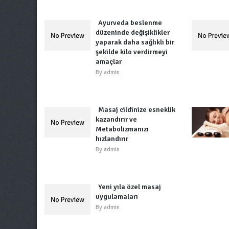
Ayurveda beslenme
düzeninde değişiklikler
yaparak daha sağlıklı bir
şekilde kilo verdirmeyi
amaçlar
By
admin
Masaj cildinize esneklik
kazandırır ve
Metabolizmanızı
hızlandırır
By
admin
Yeni yıla özel masaj
uygulamaları
By
admin