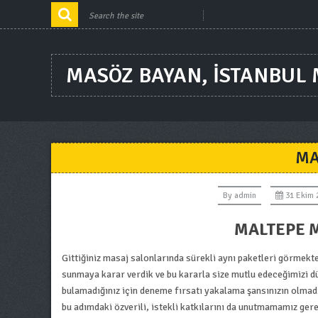
MASÖZ BAYAN, ISTANBUL
MA
By
admin
31 Ekim 
MALTEPE M
Gittiğiniz masaj salonlarında sürekli aynı paketleri görmekt
sunmaya karar verdik ve bu kararla size mutlu edeceğimizi d
bulamadığınız için deneme fırsatı yakalama şansınızın olmad
bu adımdaki özverili, istekli katkılarını da unutmamamız gere