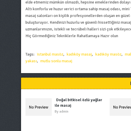
elde etmemiz mümkün olmazdı, hepsine emeklerinden dolayı 
Altı konforlu ve huzur verici ortama sahip masaj odası, mini
masaj salonları on kişilik profesyonellerden oluşan en güzel 
buluşturuyor. Kendinizi huzurlu ve güvenli hissettiğiniz masa
uzmanlarımızın, istekli ve tecrübeli halleri sizi çok etkiley
Hiç Görmediğiniz Tekniklerle Rahatlamaya Hazır olun
Tags:
istanbul masöz
,
kadıköy masaj
,
kadıköy masöz
,
mal
yakası
,
mutlu sonlu masaj
Doğal bitkisel özlü yağlar
ile masaj
By
admin