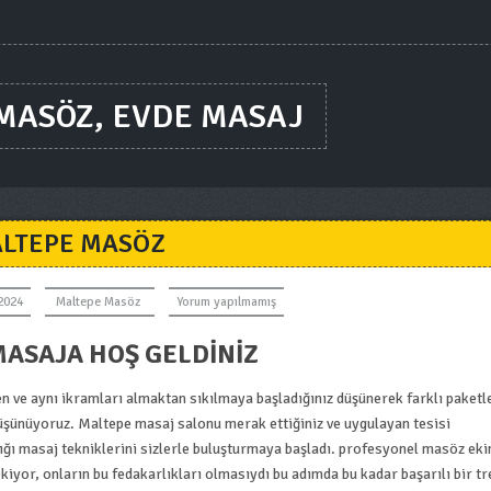
 MASÖZ, EVDE MASAJ
LTEPE MASÖZ
2024
Maltepe Masöz
Yorum yapılmamış
ASAJA HOŞ GELDINIZ
en ve aynı ikramları almaktan sıkılmaya başladığınız düşünerek farklı paketl
üşünüyoruz. Maltepe masaj salonu merak ettiğiniz ve uygulayan tesisi
ığı masaj tekniklerini sizlerle buluşturmaya başladı. profesyonel masöz eki
kiyor, onların bu fedakarlıkları olmasıydı bu adımda bu kadar başarılı bir tr