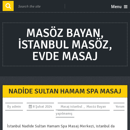
Menu
MASÖZ BAYAN,
ISTANBUL MASÖZ,
EVDE MASAJ
NADIDE SULTAN HAMAM SPA MASAJ
By
admin
8 Şubat 2024
Masaj istanbul
,
Masöz Bayan
Yorum
yapılmamış
İstanbul Nadide Sultan Hamam Spa Masaj Merkezi, istanbul da