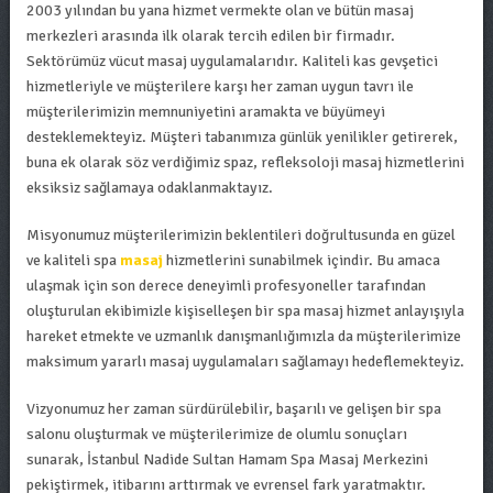
2003 yılından bu yana hizmet vermekte olan ve bütün masaj
merkezleri arasında ilk olarak tercih edilen bir firmadır.
Sektörümüz vücut masaj uygulamalarıdır. Kaliteli kas gevşetici
hizmetleriyle ve müşterilere karşı her zaman uygun tavrı ile
müşterilerimizin memnuniyetini aramakta ve büyümeyi
desteklemekteyiz. Müşteri tabanımıza günlük yenilikler getirerek,
buna ek olarak söz verdiğimiz spaz, refleksoloji masaj hizmetlerini
eksiksiz sağlamaya odaklanmaktayız.
Misyonumuz müşterilerimizin beklentileri doğrultusunda en güzel
ve kaliteli spa
masaj
hizmetlerini sunabilmek içindir. Bu amaca
ulaşmak için son derece deneyimli profesyoneller tarafından
oluşturulan ekibimizle kişiselleşen bir spa masaj hizmet anlayışıyla
hareket etmekte ve uzmanlık danışmanlığımızla da müşterilerimize
maksimum yararlı masaj uygulamaları sağlamayı hedeflemekteyiz.
Vizyonumuz her zaman sürdürülebilir, başarılı ve gelişen bir spa
salonu oluşturmak ve müşterilerimize de olumlu sonuçları
sunarak, İstanbul Nadide Sultan Hamam Spa Masaj Merkezini
pekiştirmek, itibarını arttırmak ve evrensel fark yaratmaktır.