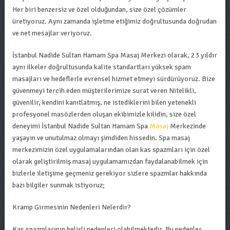
Her biri benzersiz ve özel olduğundan, size özel çözümler
üretiyoruz. Aynı zamanda işletme etiğimiz doğrultusunda doğrudan
ve net mesajlar veriyoruz.
İstanbul Nadide Sultan Hamam Spa Masaj Merkezi olarak, 23 yıldır
aynı ilkeler doğrultusunda kalite standartları yüksek spam
masajları ve hedeflerle evrensel hizmet etmeyi sürdürüyoruz. Bize
güvenmeyi tercih eden müşterilerimize surat veren Nitelikli,
güvenilir, kendini kanıtlatmış, ne istediklerini bilen yetenekli
profesyonel masözlerden oluşan ekibimizle kilidin, size özel
deneyimi İstanbul Nadide Sultan Hamam Spa
Masaj
Merkezinde
yaşayın ve unutulmaz olmayı şimdiden hissedin. Spa masaj
merkezimizin özel uygulamalarından olan kas spazmları için özel
olarak geliştirilmiş masaj uygulamamızdan faydalanabilmek için
bizlerle iletişime geçmeniz gerekiyor sizlere spazmlar hakkında
bazı bilgiler sunmak istiyoruz;
Kramp Girmesinin Nedenleri Nelerdir?
Kas spazmlarının belirli nedenleri olabilmektedir. Bu nedenler