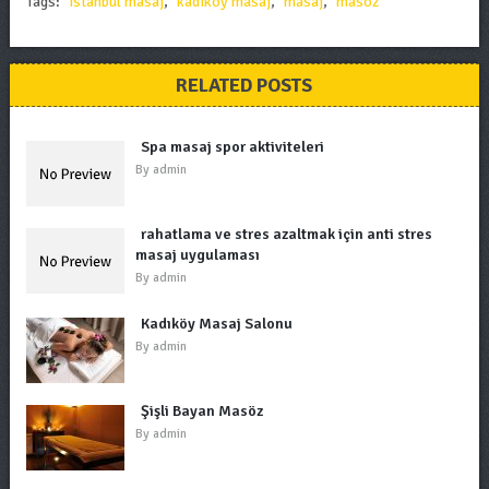
Tags:
istanbul masaj
,
kadıköy masaj
,
masaj
,
masöz
RELATED POSTS
Spa masaj spor aktiviteleri
By
admin
rahatlama ve stres azaltmak için anti stres
masaj uygulaması
By
admin
Kadıköy Masaj Salonu
By
admin
Şişli Bayan Masöz
By
admin