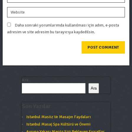
Daha sonraki yorumlarımda kullanılması için adım, e-posta
adresim ve site adresim bu tarayıcıya kaydedilsin.
Ara
Ara
Son Yazılar
Istanbul Masöz Ve Masajın Faydaları
Istanbul Masaj Spa Kültürü ve Önemi
Avrupa Yakası Masöz Sizi Bekleyen Fırsatlar