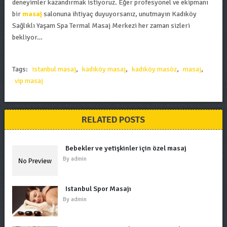
deneyimler kazandırmak istiyoruz. Eğer profesyonel ve ekipmanı
bir
masaj
salonuna ihtiyaç duyuyorsanız, unutmayın Kadıköy
Sağlıklı Yaşam Spa Termal Masaj Merkezi her zaman sizleri
bekliyor…
Tags:
istanbul masaj
,
kadıköy masaj
,
kadıköy masöz
,
masaj
,
vip masaj
RELATED POSTS
Bebekler ve yetişkinler için özel masaj
By
admin
Istanbul Spor Masajı
By
admin