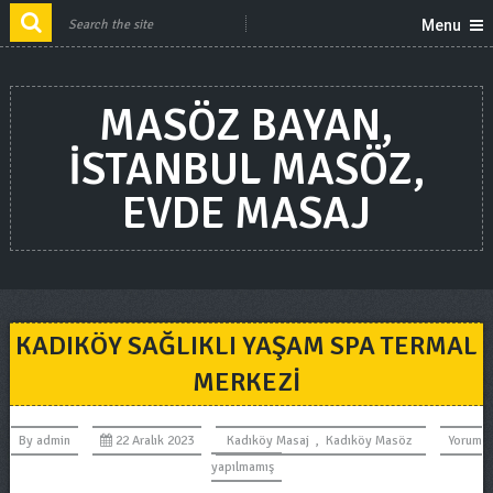
Menu
MASÖZ BAYAN,
ISTANBUL MASÖZ,
EVDE MASAJ
KADIKÖY SAĞLIKLI YAŞAM SPA TERMAL
MERKEZI
By
admin
22 Aralık 2023
Kadıköy Masaj
,
Kadıköy Masöz
Yorum
yapılmamış